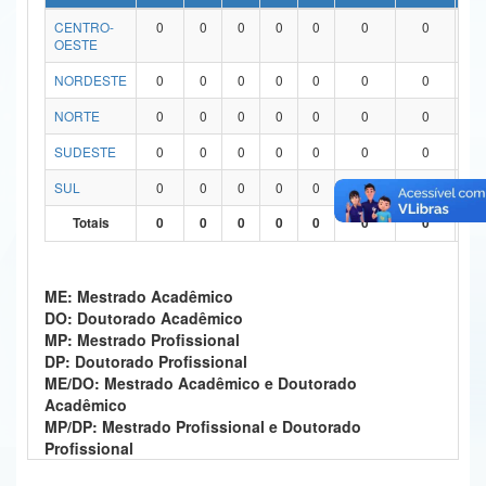
CENTRO-
0
0
0
0
0
0
0
0
Ministério da Ciência, Tecnologia, Inovações e Comunicações
OESTE
Ministério do Meio Ambiente
NORDESTE
0
0
0
0
0
0
0
0
Ministério do Turismo
NORTE
0
0
0
0
0
0
0
0
SUDESTE
0
0
0
0
0
0
0
0
Ministério do Desenvolvimento Regional
SUL
0
0
0
0
0
0
0
0
Controladoria-Geral da União
Totais
0
0
0
0
0
0
0
0
Ministério da Mulher, da Família e dos Direitos Humanos
Secretaria-Geral
ME: Mestrado Acadêmico
DO: Doutorado Acadêmico
Secretaria de Governo
MP: Mestrado Profissional
DP: Doutorado Profissional
Gabinete de Segurança Institucional
ME/DO: Mestrado Acadêmico e Doutorado
Acadêmico
Advocacia-Geral da União
MP/DP: Mestrado Profissional e Doutorado
Profissional
Banco Central do Brasil