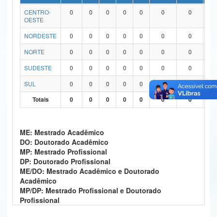
CENTRO-
0
0
0
0
0
0
0
0
Ministério da Ciência, Tecnologia, Inovações e Comunicações
OESTE
Ministério do Meio Ambiente
NORDESTE
0
0
0
0
0
0
0
0
Ministério do Turismo
NORTE
0
0
0
0
0
0
0
0
SUDESTE
0
0
0
0
0
0
0
0
Ministério do Desenvolvimento Regional
SUL
0
0
0
0
0
0
0
0
Controladoria-Geral da União
Totais
0
0
0
0
0
0
0
0
Ministério da Mulher, da Família e dos Direitos Humanos
Secretaria-Geral
ME: Mestrado Acadêmico
DO: Doutorado Acadêmico
Secretaria de Governo
MP: Mestrado Profissional
DP: Doutorado Profissional
Gabinete de Segurança Institucional
ME/DO: Mestrado Acadêmico e Doutorado
Acadêmico
Advocacia-Geral da União
MP/DP: Mestrado Profissional e Doutorado
Profissional
Banco Central do Brasil