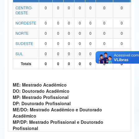
CENTRO-
0
0
0
0
0
0
0
0
Ministério da Ciência, Tecnologia, Inovações e Comunicações
OESTE
Ministério do Meio Ambiente
NORDESTE
0
0
0
0
0
0
0
0
Ministério do Turismo
NORTE
0
0
0
0
0
0
0
0
SUDESTE
0
0
0
0
0
0
0
0
Ministério do Desenvolvimento Regional
SUL
0
0
0
0
0
0
0
0
Controladoria-Geral da União
Totais
0
0
0
0
0
0
0
0
Ministério da Mulher, da Família e dos Direitos Humanos
Secretaria-Geral
ME: Mestrado Acadêmico
DO: Doutorado Acadêmico
Secretaria de Governo
MP: Mestrado Profissional
DP: Doutorado Profissional
Gabinete de Segurança Institucional
ME/DO: Mestrado Acadêmico e Doutorado
Acadêmico
Advocacia-Geral da União
MP/DP: Mestrado Profissional e Doutorado
Profissional
Banco Central do Brasil