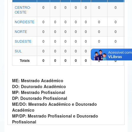
CENTRO-
0
0
0
0
0
0
0
0
Ministério da Ciência, Tecnologia, Inovações e Comunicações
OESTE
Ministério do Meio Ambiente
NORDESTE
0
0
0
0
0
0
0
0
Ministério do Turismo
NORTE
0
0
0
0
0
0
0
0
SUDESTE
0
0
0
0
0
0
0
0
Ministério do Desenvolvimento Regional
SUL
0
0
0
0
0
0
0
0
Controladoria-Geral da União
Totais
0
0
0
0
0
0
0
0
Ministério da Mulher, da Família e dos Direitos Humanos
Secretaria-Geral
ME: Mestrado Acadêmico
DO: Doutorado Acadêmico
Secretaria de Governo
MP: Mestrado Profissional
DP: Doutorado Profissional
Gabinete de Segurança Institucional
ME/DO: Mestrado Acadêmico e Doutorado
Acadêmico
Advocacia-Geral da União
MP/DP: Mestrado Profissional e Doutorado
Profissional
Banco Central do Brasil