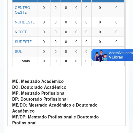
CENTRO-
0
0
0
0
0
0
0
0
Ministério da Ciência, Tecnologia, Inovações e Comunicações
OESTE
Ministério do Meio Ambiente
NORDESTE
0
0
0
0
0
0
0
0
Ministério do Turismo
NORTE
0
0
0
0
0
0
0
0
SUDESTE
0
0
0
0
0
0
0
0
Ministério do Desenvolvimento Regional
SUL
0
0
0
0
0
0
0
0
Controladoria-Geral da União
Totais
0
0
0
0
0
0
0
0
Ministério da Mulher, da Família e dos Direitos Humanos
Secretaria-Geral
ME: Mestrado Acadêmico
DO: Doutorado Acadêmico
Secretaria de Governo
MP: Mestrado Profissional
DP: Doutorado Profissional
Gabinete de Segurança Institucional
ME/DO: Mestrado Acadêmico e Doutorado
Acadêmico
Advocacia-Geral da União
MP/DP: Mestrado Profissional e Doutorado
Profissional
Banco Central do Brasil