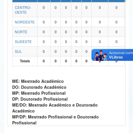
CENTRO-
0
0
0
0
0
0
0
0
Ministério da Ciência, Tecnologia, Inovações e Comunicações
OESTE
Ministério do Meio Ambiente
NORDESTE
0
0
0
0
0
0
0
0
Ministério do Turismo
NORTE
0
0
0
0
0
0
0
0
SUDESTE
0
0
0
0
0
0
0
0
Ministério do Desenvolvimento Regional
SUL
0
0
0
0
0
0
0
0
Controladoria-Geral da União
Totais
0
0
0
0
0
0
0
0
Ministério da Mulher, da Família e dos Direitos Humanos
Secretaria-Geral
ME: Mestrado Acadêmico
DO: Doutorado Acadêmico
Secretaria de Governo
MP: Mestrado Profissional
DP: Doutorado Profissional
Gabinete de Segurança Institucional
ME/DO: Mestrado Acadêmico e Doutorado
Acadêmico
Advocacia-Geral da União
MP/DP: Mestrado Profissional e Doutorado
Profissional
Banco Central do Brasil