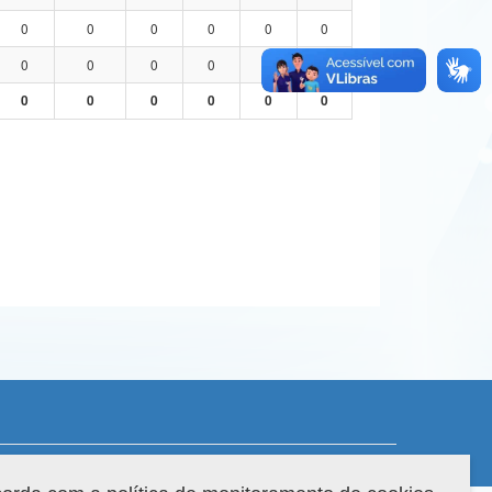
0
0
0
0
0
0
0
0
0
0
0
0
0
0
0
0
0
0
 do sistema: 3.88.9
Copyright 2022 Capes. Todos os direitos reservados.