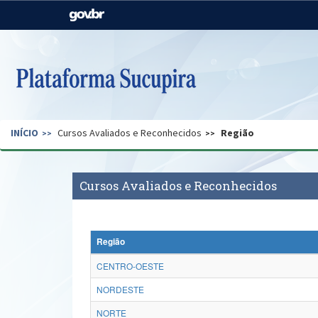
Casa Civil
Ministério da Justiça e
Segurança Pública
Ministério da Agricultura,
Ministério da Educação
Pecuária e Abastecimento
Ministério do Meio Ambiente
Ministério do Turismo
INÍCIO
Cursos Avaliados e Reconhecidos
Região
Secretaria de Governo
Gabinete de Segurança
Institucional
Cursos Avaliados e Reconhecidos
Região
CENTRO-OESTE
NORDESTE
NORTE