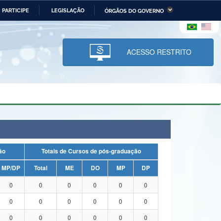
PARTICIPE
LEGISLAÇÃO
ÓRGÃOS DO GOVERNO
stério da Economia
Ministério da Infraestrutura
stério de Minas e Energia
Ministério da Ciência,
Tecnologia, Inovações e
ACESSO RESTRITO
Comunicações
tério da Mulher, da Família
Secretaria-Geral
s Direitos Humanos
lto
uação
Totais de Cursos de pós-graduação
MP/DP
Total
ME
DO
MP
DP
0
0
0
0
0
0
0
0
0
0
0
0
0
0
0
0
0
0