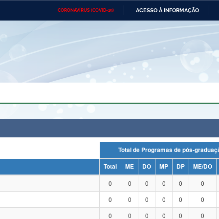
ACESSO À INFORMAÇÃO
CORONAVÍRUS (COVID-19)
Ministério da Defesa
Ministério das Relações
Mini
Exteriores
IR
PARA
O
CONTEÚDO
Ministério da Cidadania
Ministério da Saúde
Mini
Ministério do Desenvolvimento
Controladoria-Geral da União
Minis
Regional
e do
Advocacia-Geral da União
Banco Central do Brasil
Plana
Total de Programas de pós-grad
Total
ME
DO
MP
DP
ME/DO
0
0
0
0
0
0
0
0
0
0
0
0
0
0
0
0
0
0