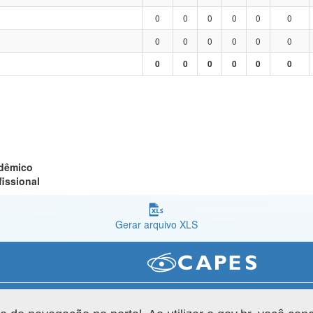
0
0
0
0
0
0
0
0
0
0
0
0
0
0
0
0
0
0
adêmico
fissional
Gerar arquivo XLS
Versão