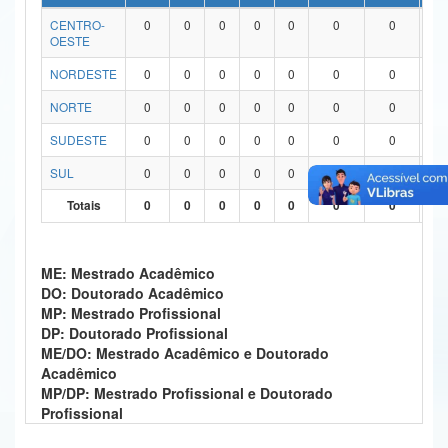
CENTRO-
0
0
0
0
0
0
0
0
Ministério da Ciência, Tecnologia, Inovações e Comunicações
OESTE
Ministério do Meio Ambiente
NORDESTE
0
0
0
0
0
0
0
0
Ministério do Turismo
NORTE
0
0
0
0
0
0
0
0
SUDESTE
0
0
0
0
0
0
0
0
Ministério do Desenvolvimento Regional
SUL
0
0
0
0
0
0
0
0
Controladoria-Geral da União
Totais
0
0
0
0
0
0
0
0
Ministério da Mulher, da Família e dos Direitos Humanos
Secretaria-Geral
ME: Mestrado Acadêmico
DO: Doutorado Acadêmico
Secretaria de Governo
MP: Mestrado Profissional
DP: Doutorado Profissional
Gabinete de Segurança Institucional
ME/DO: Mestrado Acadêmico e Doutorado
Acadêmico
Advocacia-Geral da União
MP/DP: Mestrado Profissional e Doutorado
Profissional
Banco Central do Brasil