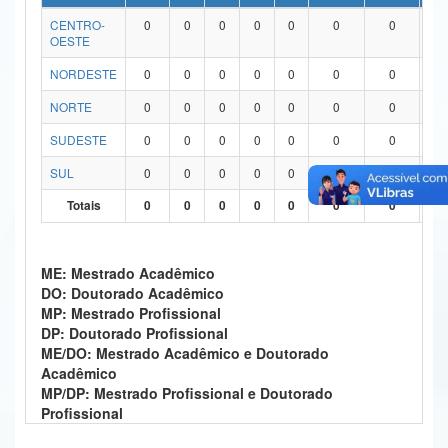
CENTRO-
0
0
0
0
0
0
0
0
Ministério da Ciência, Tecnologia, Inovações e Comunicações
OESTE
Ministério do Meio Ambiente
NORDESTE
0
0
0
0
0
0
0
0
Ministério do Turismo
NORTE
0
0
0
0
0
0
0
0
SUDESTE
0
0
0
0
0
0
0
0
Ministério do Desenvolvimento Regional
SUL
0
0
0
0
0
0
0
0
Controladoria-Geral da União
Totais
0
0
0
0
0
0
0
0
Ministério da Mulher, da Família e dos Direitos Humanos
Secretaria-Geral
ME: Mestrado Acadêmico
DO: Doutorado Acadêmico
Secretaria de Governo
MP: Mestrado Profissional
DP: Doutorado Profissional
Gabinete de Segurança Institucional
ME/DO: Mestrado Acadêmico e Doutorado
Acadêmico
Advocacia-Geral da União
MP/DP: Mestrado Profissional e Doutorado
Profissional
Banco Central do Brasil