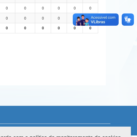
0
0
0
0
0
0
0
0
0
0
0
0
0
0
0
0
0
0
 do sistema: 3.88.9
Copyright 2022 Capes. Todos os direitos reservados.