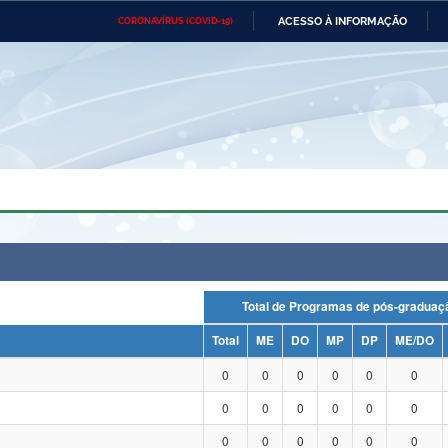
ACESSO À INFORMAÇÃO
CORONAVÍRUS (COVID-19)
Ministério da Defesa
Ministério das Relações
Mini
Exteriores
IR
PARA
O
CONTEÚDO
Ministério da Cidadania
Ministério da Saúde
Mini
Ministério do Desenvolvimento
Controladoria-Geral da União
Minis
Regional
e do
Advocacia-Geral da União
Banco Central do Brasil
Plana
Total de Programas de pós-grad
Total
ME
DO
MP
DP
ME/DO
0
0
0
0
0
0
0
0
0
0
0
0
0
0
0
0
0
0