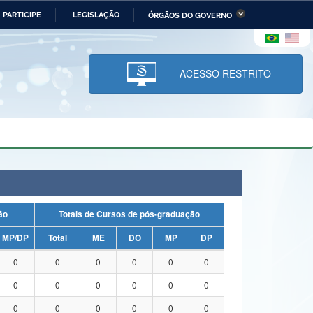
PARTICIPE
LEGISLAÇÃO
ÓRGÃOS DO GOVERNO
stério da Economia
Ministério da Infraestrutura
stério de Minas e Energia
Ministério da Ciência,
Tecnologia, Inovações e
ACESSO RESTRITO
Comunicações
tério da Mulher, da Família
Secretaria-Geral
s Direitos Humanos
lto
uação
Totais de Cursos de pós-graduação
MP/DP
Total
ME
DO
MP
DP
0
0
0
0
0
0
0
0
0
0
0
0
0
0
0
0
0
0