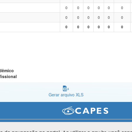
0
0
0
0
0
0
0
0
0
0
0
0
0
0
0
0
0
0
adêmico
fissional
Gerar arquivo XLS
Versão