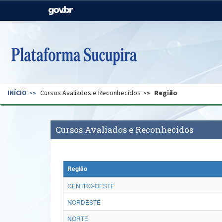
Casa Civil
Ministério da Justiça e
Segurança Pública
Ministério da Agricultura,
Ministério da Educação
Pecuária e Abastecimento
Ministério do Meio Ambiente
Ministério do Turismo
INÍCIO
Cursos Avaliados e Reconhecidos
Região
Secretaria de Governo
Gabinete de Segurança
Institucional
Cursos Avaliados e Reconhecidos
Região
CENTRO-OESTE
NORDESTE
NORTE