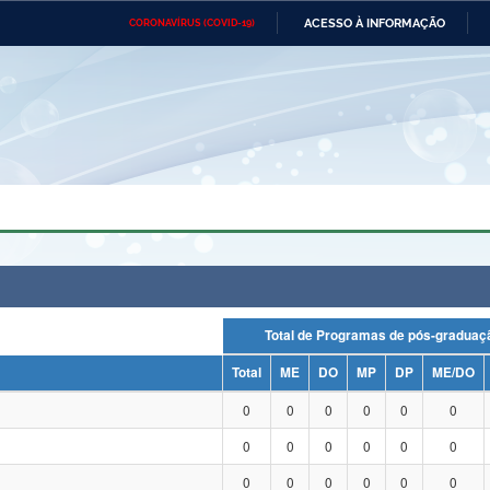
ACESSO À INFORMAÇÃO
CORONAVÍRUS (COVID-19)
Ministério da Defesa
Ministério das Relações
Mini
Exteriores
IR
PARA
O
CONTEÚDO
Ministério da Cidadania
Ministério da Saúde
Mini
Ministério do Desenvolvimento
Controladoria-Geral da União
Minis
Regional
e do
Advocacia-Geral da União
Banco Central do Brasil
Plana
Total de Programas de pós-grad
Total
ME
DO
MP
DP
ME/DO
0
0
0
0
0
0
0
0
0
0
0
0
0
0
0
0
0
0