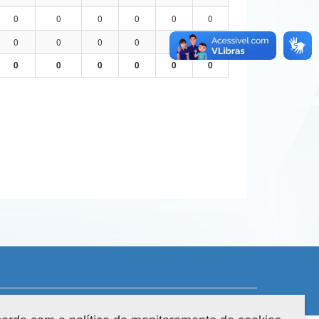
0
0
0
0
0
0
0
0
0
0
0
0
0
0
0
0
0
0
 do sistema: 3.88.9
Copyright 2022 Capes. Todos os direitos reservados.