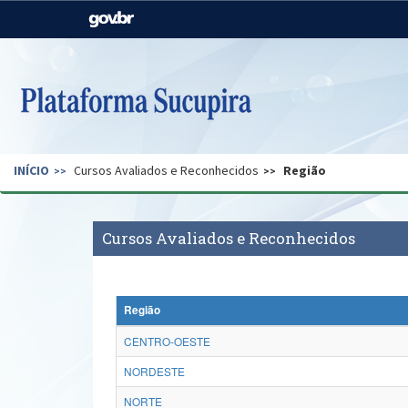
Casa Civil
Ministério da Justiça e
Segurança Pública
Ministério da Agricultura,
Ministério da Educação
Pecuária e Abastecimento
Ministério do Meio Ambiente
Ministério do Turismo
INÍCIO
Cursos Avaliados e Reconhecidos
Região
Secretaria de Governo
Gabinete de Segurança
Institucional
Cursos Avaliados e Reconhecidos
Região
CENTRO-OESTE
NORDESTE
NORTE