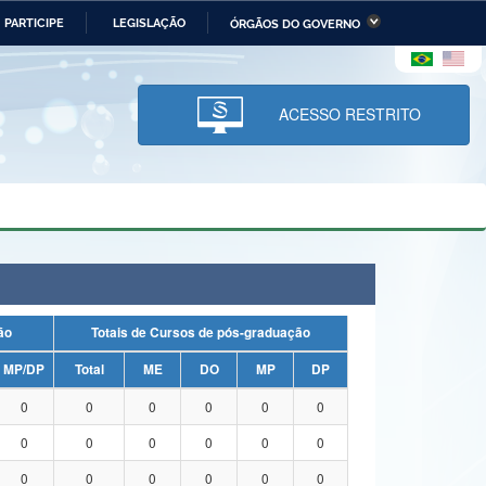
PARTICIPE
LEGISLAÇÃO
ÓRGÃOS DO GOVERNO
stério da Economia
Ministério da Infraestrutura
stério de Minas e Energia
Ministério da Ciência,
Tecnologia, Inovações e
ACESSO RESTRITO
Comunicações
tério da Mulher, da Família
Secretaria-Geral
s Direitos Humanos
lto
uação
Totais de Cursos de pós-graduação
MP/DP
Total
ME
DO
MP
DP
0
0
0
0
0
0
0
0
0
0
0
0
0
0
0
0
0
0