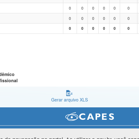
0
0
0
0
0
0
0
0
0
0
0
0
0
0
0
0
0
0
adêmico
fissional
Gerar arquivo XLS
Versão