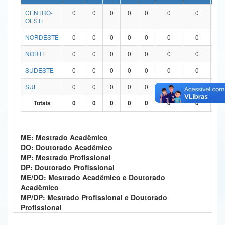
CENTRO-
0
0
0
0
0
0
0
0
Ministério da Ciência, Tecnologia, Inovações e Comunicações
OESTE
Ministério do Meio Ambiente
NORDESTE
0
0
0
0
0
0
0
0
Ministério do Turismo
NORTE
0
0
0
0
0
0
0
0
SUDESTE
0
0
0
0
0
0
0
0
Ministério do Desenvolvimento Regional
SUL
0
0
0
0
0
0
0
0
Controladoria-Geral da União
Totais
0
0
0
0
0
0
0
0
Ministério da Mulher, da Família e dos Direitos Humanos
Secretaria-Geral
ME: Mestrado Acadêmico
DO: Doutorado Acadêmico
Secretaria de Governo
MP: Mestrado Profissional
DP: Doutorado Profissional
Gabinete de Segurança Institucional
ME/DO: Mestrado Acadêmico e Doutorado
Acadêmico
Advocacia-Geral da União
MP/DP: Mestrado Profissional e Doutorado
Profissional
Banco Central do Brasil