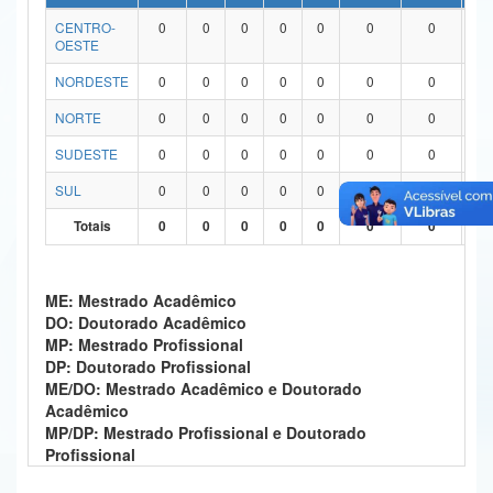
CENTRO-
0
0
0
0
0
0
0
0
Ministério da Ciência, Tecnologia, Inovações e Comunicações
OESTE
Ministério do Meio Ambiente
NORDESTE
0
0
0
0
0
0
0
0
Ministério do Turismo
NORTE
0
0
0
0
0
0
0
0
SUDESTE
0
0
0
0
0
0
0
0
Ministério do Desenvolvimento Regional
SUL
0
0
0
0
0
0
0
0
Controladoria-Geral da União
Totais
0
0
0
0
0
0
0
0
Ministério da Mulher, da Família e dos Direitos Humanos
Secretaria-Geral
ME: Mestrado Acadêmico
DO: Doutorado Acadêmico
Secretaria de Governo
MP: Mestrado Profissional
DP: Doutorado Profissional
Gabinete de Segurança Institucional
ME/DO: Mestrado Acadêmico e Doutorado
Acadêmico
Advocacia-Geral da União
MP/DP: Mestrado Profissional e Doutorado
Profissional
Banco Central do Brasil