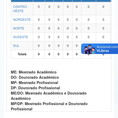
CENTRO-
0
0
0
0
0
0
0
0
Ministério da Ciência, Tecnologia, Inovações e Comunicações
OESTE
Ministério do Meio Ambiente
NORDESTE
0
0
0
0
0
0
0
0
Ministério do Turismo
NORTE
0
0
0
0
0
0
0
0
SUDESTE
0
0
0
0
0
0
0
0
Ministério do Desenvolvimento Regional
SUL
0
0
0
0
0
0
0
0
Controladoria-Geral da União
Totais
0
0
0
0
0
0
0
0
Ministério da Mulher, da Família e dos Direitos Humanos
Secretaria-Geral
ME: Mestrado Acadêmico
DO: Doutorado Acadêmico
Secretaria de Governo
MP: Mestrado Profissional
DP: Doutorado Profissional
Gabinete de Segurança Institucional
ME/DO: Mestrado Acadêmico e Doutorado
Acadêmico
Advocacia-Geral da União
MP/DP: Mestrado Profissional e Doutorado
Profissional
Banco Central do Brasil