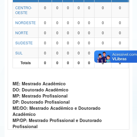
CENTRO-
0
0
0
0
0
0
0
0
Ministério da Ciência, Tecnologia, Inovações e Comunicações
OESTE
Ministério do Meio Ambiente
NORDESTE
0
0
0
0
0
0
0
0
Ministério do Turismo
NORTE
0
0
0
0
0
0
0
0
SUDESTE
0
0
0
0
0
0
0
0
Ministério do Desenvolvimento Regional
SUL
0
0
0
0
0
0
0
0
Controladoria-Geral da União
Totais
0
0
0
0
0
0
0
0
Ministério da Mulher, da Família e dos Direitos Humanos
Secretaria-Geral
ME: Mestrado Acadêmico
DO: Doutorado Acadêmico
Secretaria de Governo
MP: Mestrado Profissional
DP: Doutorado Profissional
Gabinete de Segurança Institucional
ME/DO: Mestrado Acadêmico e Doutorado
Acadêmico
Advocacia-Geral da União
MP/DP: Mestrado Profissional e Doutorado
Profissional
Banco Central do Brasil