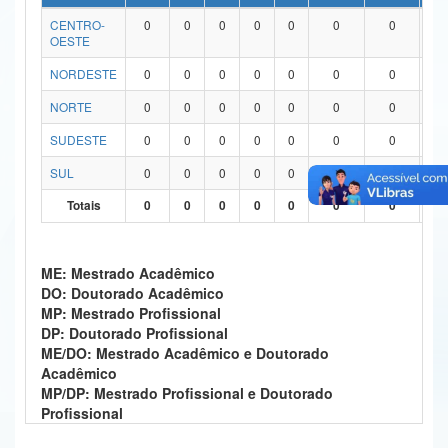
CENTRO-
0
0
0
0
0
0
0
0
Ministério da Ciência, Tecnologia, Inovações e Comunicações
OESTE
Ministério do Meio Ambiente
NORDESTE
0
0
0
0
0
0
0
0
Ministério do Turismo
NORTE
0
0
0
0
0
0
0
0
SUDESTE
0
0
0
0
0
0
0
0
Ministério do Desenvolvimento Regional
SUL
0
0
0
0
0
0
0
0
Controladoria-Geral da União
Totais
0
0
0
0
0
0
0
0
Ministério da Mulher, da Família e dos Direitos Humanos
Secretaria-Geral
ME: Mestrado Acadêmico
DO: Doutorado Acadêmico
Secretaria de Governo
MP: Mestrado Profissional
DP: Doutorado Profissional
Gabinete de Segurança Institucional
ME/DO: Mestrado Acadêmico e Doutorado
Acadêmico
Advocacia-Geral da União
MP/DP: Mestrado Profissional e Doutorado
Profissional
Banco Central do Brasil