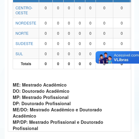
CENTRO-
0
0
0
0
0
0
0
0
Ministério da Ciência, Tecnologia, Inovações e Comunicações
OESTE
Ministério do Meio Ambiente
NORDESTE
0
0
0
0
0
0
0
0
Ministério do Turismo
NORTE
0
0
0
0
0
0
0
0
SUDESTE
0
0
0
0
0
0
0
0
Ministério do Desenvolvimento Regional
SUL
0
0
0
0
0
0
0
0
Controladoria-Geral da União
Totais
0
0
0
0
0
0
0
0
Ministério da Mulher, da Família e dos Direitos Humanos
Secretaria-Geral
ME: Mestrado Acadêmico
DO: Doutorado Acadêmico
Secretaria de Governo
MP: Mestrado Profissional
DP: Doutorado Profissional
Gabinete de Segurança Institucional
ME/DO: Mestrado Acadêmico e Doutorado
Acadêmico
Advocacia-Geral da União
MP/DP: Mestrado Profissional e Doutorado
Profissional
Banco Central do Brasil