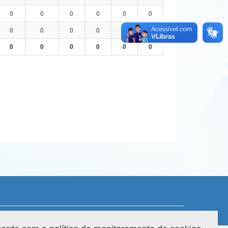
0
0
0
0
0
0
0
0
0
0
0
0
0
0
0
0
0
0
 do sistema: 3.88.9
Copyright 2022 Capes. Todos os direitos reservados.