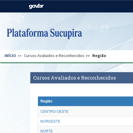
Casa Civil
Ministério da Justiça e
Segurança Pública
Ministério da Agricultura,
Ministério da Educação
Pecuária e Abastecimento
Ministério do Meio Ambiente
Ministério do Turismo
INÍCIO
Cursos Avaliados e Reconhecidos
Região
Secretaria de Governo
Gabinete de Segurança
Institucional
Cursos Avaliados e Reconhecidos
Região
CENTRO-OESTE
NORDESTE
NORTE