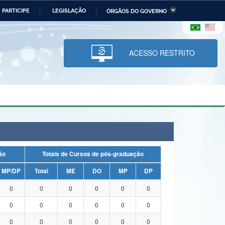
PARTICIPE
LEGISLAÇÃO
ÓRGÃOS DO GOVERNO
stério da Economia
Ministério da Infraestrutura
stério de Minas e Energia
Ministério da Ciência,
Tecnologia, Inovações e
ACESSO RESTRITO
Comunicações
tério da Mulher, da Família
Secretaria-Geral
s Direitos Humanos
lto
uação
Totais de Cursos de pós-graduação
MP/DP
Total
ME
DO
MP
DP
0
0
0
0
0
0
0
0
0
0
0
0
0
0
0
0
0
0