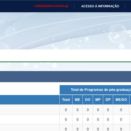
ACESSO À INFORMAÇÃO
CORONAVÍRUS (COVID-19)
Ministério da Defesa
Ministério das Relações
Mini
Exteriores
IR
PARA
O
CONTEÚDO
Ministério da Cidadania
Ministério da Saúde
Mini
Ministério do Desenvolvimento
Controladoria-Geral da União
Minis
Regional
e do
Advocacia-Geral da União
Banco Central do Brasil
Plana
Total de Programas de pós-grad
Total
ME
DO
MP
DP
ME/DO
0
0
0
0
0
0
0
0
0
0
0
0
0
0
0
0
0
0