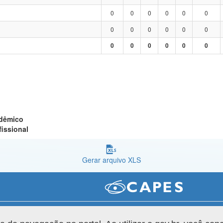
0
0
0
0
0
0
0
0
0
0
0
0
0
0
0
0
0
0
adêmico
fissional
Gerar arquivo XLS
Versão