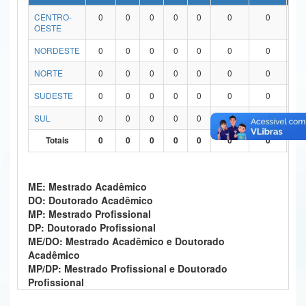
CENTRO-
0
0
0
0
0
0
0
0
Ministério da Ciência, Tecnologia, Inovações e Comunicações
OESTE
Ministério do Meio Ambiente
NORDESTE
0
0
0
0
0
0
0
0
Ministério do Turismo
NORTE
0
0
0
0
0
0
0
0
SUDESTE
0
0
0
0
0
0
0
0
Ministério do Desenvolvimento Regional
SUL
0
0
0
0
0
0
0
0
Controladoria-Geral da União
Totais
0
0
0
0
0
0
0
0
Ministério da Mulher, da Família e dos Direitos Humanos
Secretaria-Geral
ME: Mestrado Acadêmico
DO: Doutorado Acadêmico
Secretaria de Governo
MP: Mestrado Profissional
DP: Doutorado Profissional
Gabinete de Segurança Institucional
ME/DO: Mestrado Acadêmico e Doutorado
Acadêmico
Advocacia-Geral da União
MP/DP: Mestrado Profissional e Doutorado
Profissional
Banco Central do Brasil