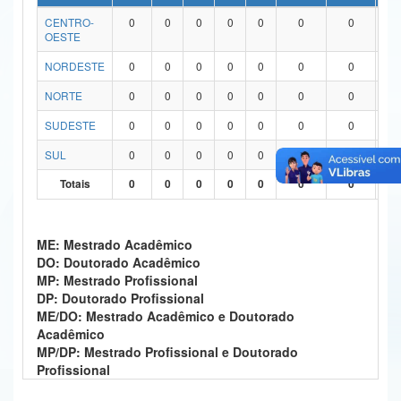
CENTRO-
0
0
0
0
0
0
0
0
Ministério da Ciência, Tecnologia, Inovações e Comunicações
OESTE
Ministério do Meio Ambiente
NORDESTE
0
0
0
0
0
0
0
0
Ministério do Turismo
NORTE
0
0
0
0
0
0
0
0
SUDESTE
0
0
0
0
0
0
0
0
Ministério do Desenvolvimento Regional
SUL
0
0
0
0
0
0
0
0
Controladoria-Geral da União
Totais
0
0
0
0
0
0
0
0
Ministério da Mulher, da Família e dos Direitos Humanos
Secretaria-Geral
ME: Mestrado Acadêmico
DO: Doutorado Acadêmico
Secretaria de Governo
MP: Mestrado Profissional
DP: Doutorado Profissional
Gabinete de Segurança Institucional
ME/DO: Mestrado Acadêmico e Doutorado
Acadêmico
Advocacia-Geral da União
MP/DP: Mestrado Profissional e Doutorado
Profissional
Banco Central do Brasil