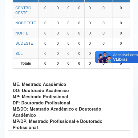
CENTRO-
0
0
0
0
0
0
0
0
Ministério da Ciência, Tecnologia, Inovações e Comunicações
OESTE
Ministério do Meio Ambiente
NORDESTE
0
0
0
0
0
0
0
0
Ministério do Turismo
NORTE
0
0
0
0
0
0
0
0
SUDESTE
0
0
0
0
0
0
0
0
Ministério do Desenvolvimento Regional
SUL
0
0
0
0
0
0
0
0
Controladoria-Geral da União
Totais
0
0
0
0
0
0
0
0
Ministério da Mulher, da Família e dos Direitos Humanos
Secretaria-Geral
ME: Mestrado Acadêmico
DO: Doutorado Acadêmico
Secretaria de Governo
MP: Mestrado Profissional
DP: Doutorado Profissional
Gabinete de Segurança Institucional
ME/DO: Mestrado Acadêmico e Doutorado
Acadêmico
Advocacia-Geral da União
MP/DP: Mestrado Profissional e Doutorado
Profissional
Banco Central do Brasil