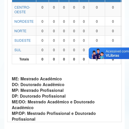
CENTRO-
0
0
0
0
0
0
0
0
Ministério da Ciência, Tecnologia, Inovações e Comunicações
OESTE
Ministério do Meio Ambiente
NORDESTE
0
0
0
0
0
0
0
0
Ministério do Turismo
NORTE
0
0
0
0
0
0
0
0
SUDESTE
0
0
0
0
0
0
0
0
Ministério do Desenvolvimento Regional
SUL
0
0
0
0
0
0
0
0
Controladoria-Geral da União
Totais
0
0
0
0
0
0
0
0
Ministério da Mulher, da Família e dos Direitos Humanos
Secretaria-Geral
ME: Mestrado Acadêmico
DO: Doutorado Acadêmico
Secretaria de Governo
MP: Mestrado Profissional
DP: Doutorado Profissional
Gabinete de Segurança Institucional
ME/DO: Mestrado Acadêmico e Doutorado
Acadêmico
Advocacia-Geral da União
MP/DP: Mestrado Profissional e Doutorado
Profissional
Banco Central do Brasil