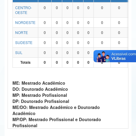
CENTRO-
0
0
0
0
0
0
0
0
Ministério da Ciência, Tecnologia, Inovações e Comunicações
OESTE
Ministério do Meio Ambiente
NORDESTE
0
0
0
0
0
0
0
0
Ministério do Turismo
NORTE
0
0
0
0
0
0
0
0
SUDESTE
0
0
0
0
0
0
0
0
Ministério do Desenvolvimento Regional
SUL
0
0
0
0
0
0
0
0
Controladoria-Geral da União
Totais
0
0
0
0
0
0
0
0
Ministério da Mulher, da Família e dos Direitos Humanos
Secretaria-Geral
ME: Mestrado Acadêmico
DO: Doutorado Acadêmico
Secretaria de Governo
MP: Mestrado Profissional
DP: Doutorado Profissional
Gabinete de Segurança Institucional
ME/DO: Mestrado Acadêmico e Doutorado
Acadêmico
Advocacia-Geral da União
MP/DP: Mestrado Profissional e Doutorado
Profissional
Banco Central do Brasil