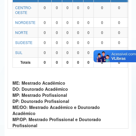
CENTRO-
0
0
0
0
0
0
0
0
Ministério da Ciência, Tecnologia, Inovações e Comunicações
OESTE
Ministério do Meio Ambiente
NORDESTE
0
0
0
0
0
0
0
0
Ministério do Turismo
NORTE
0
0
0
0
0
0
0
0
SUDESTE
0
0
0
0
0
0
0
0
Ministério do Desenvolvimento Regional
SUL
0
0
0
0
0
0
0
0
Controladoria-Geral da União
Totais
0
0
0
0
0
0
0
0
Ministério da Mulher, da Família e dos Direitos Humanos
Secretaria-Geral
ME: Mestrado Acadêmico
DO: Doutorado Acadêmico
Secretaria de Governo
MP: Mestrado Profissional
DP: Doutorado Profissional
Gabinete de Segurança Institucional
ME/DO: Mestrado Acadêmico e Doutorado
Acadêmico
Advocacia-Geral da União
MP/DP: Mestrado Profissional e Doutorado
Profissional
Banco Central do Brasil