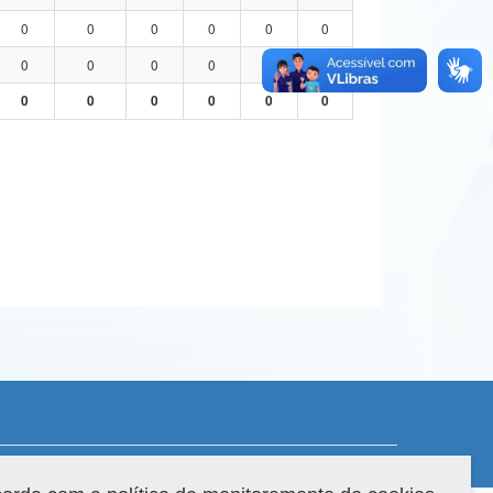
0
0
0
0
0
0
0
0
0
0
0
0
0
0
0
0
0
0
 do sistema: 3.88.9
Copyright 2022 Capes. Todos os direitos reservados.