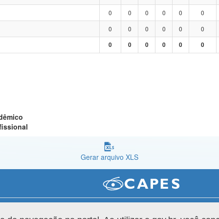
0
0
0
0
0
0
0
0
0
0
0
0
0
0
0
0
0
0
adêmico
fissional
Gerar arquivo XLS
Versão