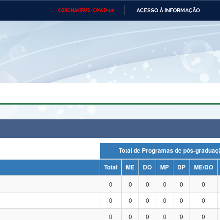
ACESSO À INFORMAÇÃO
CORONAVÍRUS (COVID-19)
Ministério da Defesa
Ministério das Relações
Mini
Exteriores
IR
PARA
O
CONTEÚDO
Ministério da Cidadania
Ministério da Saúde
Mini
Ministério do Desenvolvimento
Controladoria-Geral da União
Minis
Regional
e do
Advocacia-Geral da União
Banco Central do Brasil
Plana
Total de Programas de pós-grad
Total
ME
DO
MP
DP
ME/DO
0
0
0
0
0
0
0
0
0
0
0
0
0
0
0
0
0
0