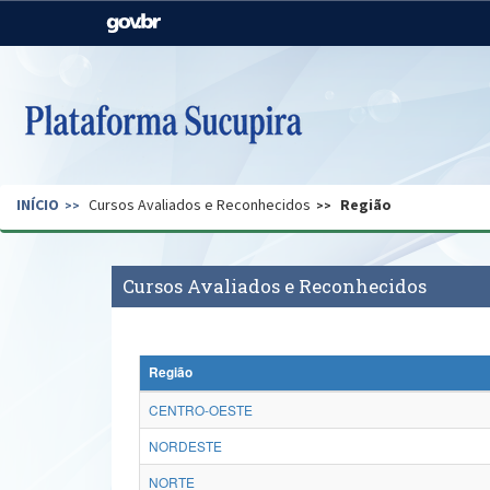
Casa Civil
Ministério da Justiça e
Segurança Pública
Ministério da Agricultura,
Ministério da Educação
Pecuária e Abastecimento
Ministério do Meio Ambiente
Ministério do Turismo
INÍCIO
Cursos Avaliados e Reconhecidos
Região
Secretaria de Governo
Gabinete de Segurança
Institucional
Cursos Avaliados e Reconhecidos
Região
CENTRO-OESTE
NORDESTE
NORTE