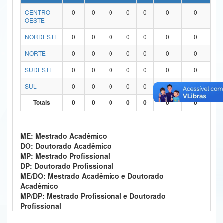
CENTRO-
0
0
0
0
0
0
0
0
Ministério da Ciência, Tecnologia, Inovações e Comunicações
OESTE
Ministério do Meio Ambiente
NORDESTE
0
0
0
0
0
0
0
0
Ministério do Turismo
NORTE
0
0
0
0
0
0
0
0
SUDESTE
0
0
0
0
0
0
0
0
Ministério do Desenvolvimento Regional
SUL
0
0
0
0
0
0
0
0
Controladoria-Geral da União
Totais
0
0
0
0
0
0
0
0
Ministério da Mulher, da Família e dos Direitos Humanos
Secretaria-Geral
ME: Mestrado Acadêmico
DO: Doutorado Acadêmico
Secretaria de Governo
MP: Mestrado Profissional
DP: Doutorado Profissional
Gabinete de Segurança Institucional
ME/DO: Mestrado Acadêmico e Doutorado
Acadêmico
Advocacia-Geral da União
MP/DP: Mestrado Profissional e Doutorado
Profissional
Banco Central do Brasil