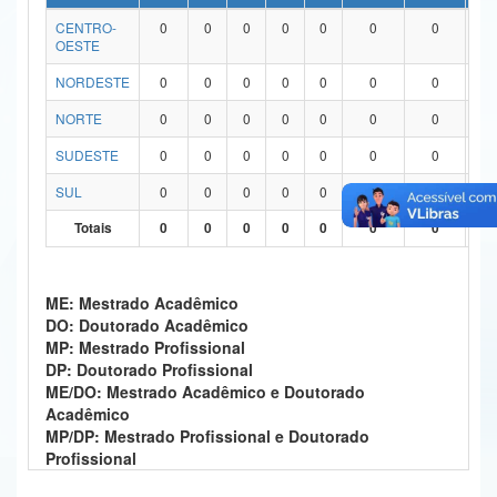
CENTRO-
0
0
0
0
0
0
0
0
Ministério da Ciência, Tecnologia, Inovações e Comunicações
OESTE
Ministério do Meio Ambiente
NORDESTE
0
0
0
0
0
0
0
0
Ministério do Turismo
NORTE
0
0
0
0
0
0
0
0
SUDESTE
0
0
0
0
0
0
0
0
Ministério do Desenvolvimento Regional
SUL
0
0
0
0
0
0
0
0
Controladoria-Geral da União
Totais
0
0
0
0
0
0
0
0
Ministério da Mulher, da Família e dos Direitos Humanos
Secretaria-Geral
ME: Mestrado Acadêmico
DO: Doutorado Acadêmico
Secretaria de Governo
MP: Mestrado Profissional
DP: Doutorado Profissional
Gabinete de Segurança Institucional
ME/DO: Mestrado Acadêmico e Doutorado
Acadêmico
Advocacia-Geral da União
MP/DP: Mestrado Profissional e Doutorado
Profissional
Banco Central do Brasil