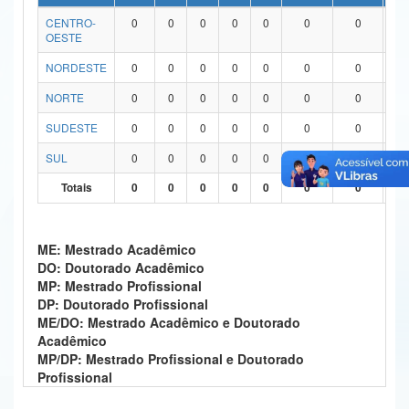
CENTRO-
0
0
0
0
0
0
0
0
Ministério da Ciência, Tecnologia, Inovações e Comunicações
OESTE
Ministério do Meio Ambiente
NORDESTE
0
0
0
0
0
0
0
0
Ministério do Turismo
NORTE
0
0
0
0
0
0
0
0
SUDESTE
0
0
0
0
0
0
0
0
Ministério do Desenvolvimento Regional
SUL
0
0
0
0
0
0
0
0
Controladoria-Geral da União
Totais
0
0
0
0
0
0
0
0
Ministério da Mulher, da Família e dos Direitos Humanos
Secretaria-Geral
ME: Mestrado Acadêmico
DO: Doutorado Acadêmico
Secretaria de Governo
MP: Mestrado Profissional
DP: Doutorado Profissional
Gabinete de Segurança Institucional
ME/DO: Mestrado Acadêmico e Doutorado
Acadêmico
Advocacia-Geral da União
MP/DP: Mestrado Profissional e Doutorado
Profissional
Banco Central do Brasil