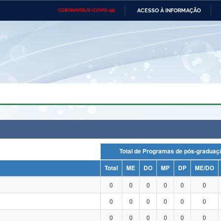
ACESSO À INFORMAÇÃO
CORONAVÍRUS (COVID-19)
Ministério da Defesa
Ministério das Relações
Mini
Exteriores
IR
PARA
O
CONTEÚDO
Ministério da Cidadania
Ministério da Saúde
Mini
Ministério do Desenvolvimento
Controladoria-Geral da União
Minis
Regional
e do
Advocacia-Geral da União
Banco Central do Brasil
Plana
Total de Programas de pós-grad
Total
ME
DO
MP
DP
ME/DO
0
0
0
0
0
0
0
0
0
0
0
0
0
0
0
0
0
0