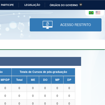
PARTICIPE
LEGISLAÇÃO
ÓRGÃOS DO GOVERNO
stério da Economia
Ministério da Infraestrutura
stério de Minas e Energia
Ministério da Ciência,
Tecnologia, Inovações e
ACESSO RESTRITO
Comunicações
tério da Mulher, da Família
Secretaria-Geral
s Direitos Humanos
lto
uação
Totais de Cursos de pós-graduação
MP/DP
Total
ME
DO
MP
DP
0
0
0
0
0
0
0
0
0
0
0
0
0
0
0
0
0
0