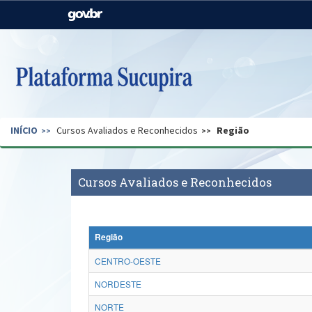
Casa Civil
Ministério da Justiça e
Segurança Pública
Ministério da Agricultura,
Ministério da Educação
Pecuária e Abastecimento
Ministério do Meio Ambiente
Ministério do Turismo
INÍCIO
Cursos Avaliados e Reconhecidos
Região
Secretaria de Governo
Gabinete de Segurança
Institucional
Cursos Avaliados e Reconhecidos
Região
CENTRO-OESTE
NORDESTE
NORTE