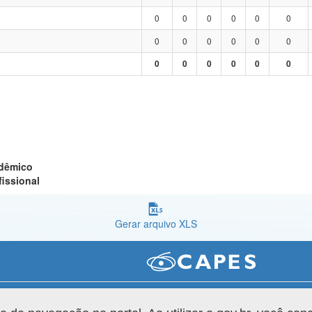
0
0
0
0
0
0
0
0
0
0
0
0
0
0
0
0
0
0
adêmico
fissional
Gerar arquivo XLS
Versão