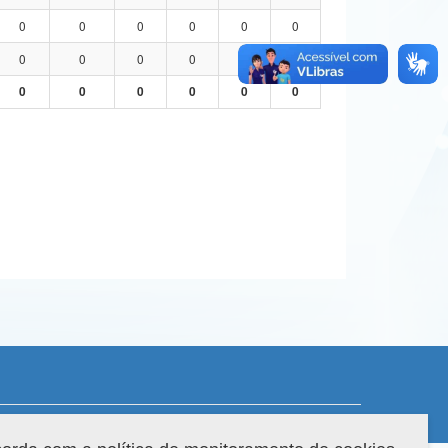
0
0
0
0
0
0
0
0
0
0
0
0
0
0
0
0
0
0
 do sistema: 3.88.9
Copyright 2022 Capes. Todos os direitos reservados.