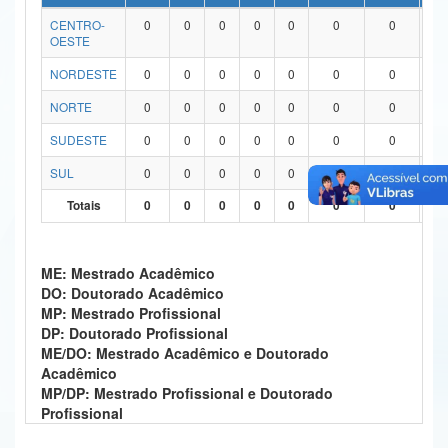
CENTRO-
0
0
0
0
0
0
0
0
Ministério da Ciência, Tecnologia, Inovações e Comunicações
OESTE
Ministério do Meio Ambiente
NORDESTE
0
0
0
0
0
0
0
0
Ministério do Turismo
NORTE
0
0
0
0
0
0
0
0
SUDESTE
0
0
0
0
0
0
0
0
Ministério do Desenvolvimento Regional
SUL
0
0
0
0
0
0
0
0
Controladoria-Geral da União
Totais
0
0
0
0
0
0
0
0
Ministério da Mulher, da Família e dos Direitos Humanos
Secretaria-Geral
ME: Mestrado Acadêmico
DO: Doutorado Acadêmico
Secretaria de Governo
MP: Mestrado Profissional
DP: Doutorado Profissional
Gabinete de Segurança Institucional
ME/DO: Mestrado Acadêmico e Doutorado
Acadêmico
Advocacia-Geral da União
MP/DP: Mestrado Profissional e Doutorado
Profissional
Banco Central do Brasil