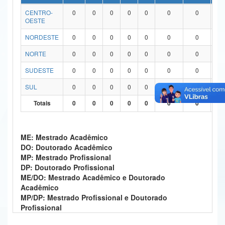
CENTRO-
0
0
0
0
0
0
0
0
Ministério da Ciência, Tecnologia, Inovações e Comunicações
OESTE
Ministério do Meio Ambiente
NORDESTE
0
0
0
0
0
0
0
0
Ministério do Turismo
NORTE
0
0
0
0
0
0
0
0
SUDESTE
0
0
0
0
0
0
0
0
Ministério do Desenvolvimento Regional
SUL
0
0
0
0
0
0
0
0
Controladoria-Geral da União
Totais
0
0
0
0
0
0
0
0
Ministério da Mulher, da Família e dos Direitos Humanos
Secretaria-Geral
ME: Mestrado Acadêmico
DO: Doutorado Acadêmico
Secretaria de Governo
MP: Mestrado Profissional
DP: Doutorado Profissional
Gabinete de Segurança Institucional
ME/DO: Mestrado Acadêmico e Doutorado
Acadêmico
Advocacia-Geral da União
MP/DP: Mestrado Profissional e Doutorado
Profissional
Banco Central do Brasil