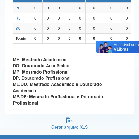
PR
0
0
0
0
0
0
0
0
Ministério da Ciência, Tecnologia, Inovações e Comunicações
RS
0
0
0
0
0
0
0
0
Ministério do Meio Ambiente
SC
0
0
0
0
0
0
0
0
Ministério do Turismo
Totais
0
0
0
0
0
0
0
0
Ministério do Desenvolvimento Regional
Controladoria-Geral da União
ME: Mestrado Acadêmico
DO: Doutorado Acadêmico
Ministério da Mulher, da Família e dos Direitos Humanos
MP: Mestrado Profissional
DP: Doutorado Profissional
Secretaria-Geral
ME/DO: Mestrado Acadêmico e Doutorado
Acadêmico
Secretaria de Governo
MP/DP: Mestrado Profissional e Doutorado
Profissional
Gabinete de Segurança Institucional
Advocacia-Geral da União
Gerar arquivo XLS
Banco Central do Brasil