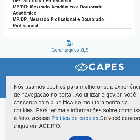
DP: Doutorado Profissional
Planalto
ME/DO: Mestrado Acadêmico e Doutorado
Acadêmico
MP/DP: Mestrado Profissional e Doutorado
Profissional
Gerar arquivo XLS
Compatibilidade
Nós usamos cookies para melhorar sua experiênc
Versão do sistema: 3.88.9
Copyright 2022 Capes. Todos os direitos reservados.
de navegação no portal. Ao utilizar o gov.br, você
concorda com a política de monitoramento de
cookies. Para ter mais informações sobre como is
é feito, acesse
Política de cookies
.Se você concor
clique em ACEITO.