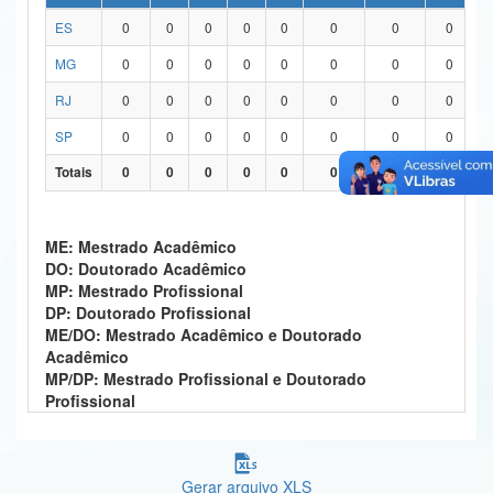
ES
0
0
0
0
0
0
0
0
Ministério da Ciência, Tecnologia, Inovações e Comunicações
MG
0
0
0
0
0
0
0
0
Ministério do Meio Ambiente
RJ
0
0
0
0
0
0
0
0
Ministério do Turismo
SP
0
0
0
0
0
0
0
0
Ministério do Desenvolvimento Regional
Totais
0
0
0
0
0
0
0
0
Controladoria-Geral da União
ME: Mestrado Acadêmico
Ministério da Mulher, da Família e dos Direitos Humanos
DO: Doutorado Acadêmico
MP: Mestrado Profissional
Secretaria-Geral
DP: Doutorado Profissional
ME/DO: Mestrado Acadêmico e Doutorado
Secretaria de Governo
Acadêmico
MP/DP: Mestrado Profissional e Doutorado
Gabinete de Segurança Institucional
Profissional
Advocacia-Geral da União
Banco Central do Brasil
Gerar arquivo XLS