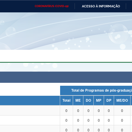
ACESSO À INFORMAÇÃO
CORONAVÍRUS (COVID-19)
Ministério da Defesa
Ministério das Relações
Mini
Exteriores
IR
PARA
O
CONTEÚDO
Ministério da Cidadania
Ministério da Saúde
Mini
Ministério do Desenvolvimento
Controladoria-Geral da União
Minis
Regional
e do
Advocacia-Geral da União
Banco Central do Brasil
Plana
Total de Programas de pós-grad
Total
ME
DO
MP
DP
ME/DO
0
0
0
0
0
0
0
0
0
0
0
0
0
0
0
0
0
0