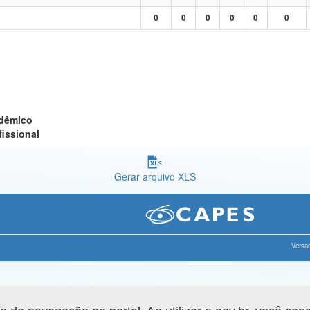
0
0
0
0
0
0
adêmico
fissional
Gerar arquivo XLS
Versão