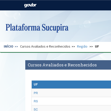
Casa Civil
Ministério da Justiça e
Segurança Pública
Ministério da Agricultura,
Ministério da Educação
Pecuária e Abastecimento
Ministério do Meio Ambiente
Ministério do Turismo
INÍCIO
Cursos Avaliados e Reconhecidos
Região
UF
Secretaria de Governo
Gabinete de Segurança
Institucional
Cursos Avaliados e Reconhecidos
UF
PR
RS
SC