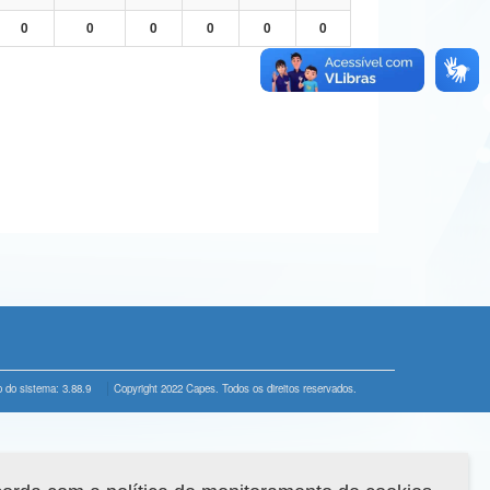
0
0
0
0
0
0
 do sistema: 3.88.9
Copyright 2022 Capes. Todos os direitos reservados.