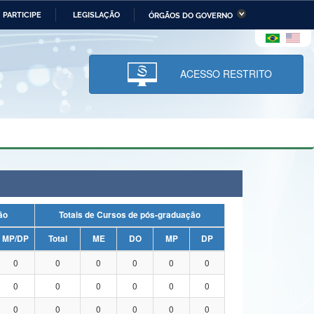
PARTICIPE
LEGISLAÇÃO
ÓRGÃOS DO GOVERNO
stério da Economia
Ministério da Infraestrutura
stério de Minas e Energia
Ministério da Ciência,
Tecnologia, Inovações e
ACESSO RESTRITO
Comunicações
tério da Mulher, da Família
Secretaria-Geral
s Direitos Humanos
lto
uação
Totais de Cursos de pós-graduação
MP/DP
Total
ME
DO
MP
DP
0
0
0
0
0
0
0
0
0
0
0
0
0
0
0
0
0
0