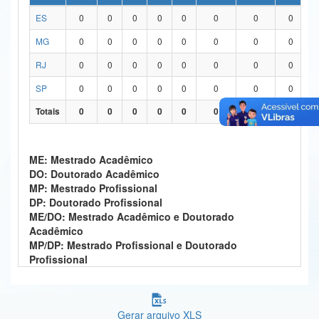
ES
0
0
0
0
0
0
0
0
Ministério da Ciência, Tecnologia, Inovações e Comunicações
MG
0
0
0
0
0
0
0
0
Ministério do Meio Ambiente
RJ
0
0
0
0
0
0
0
0
Ministério do Turismo
SP
0
0
0
0
0
0
0
0
Ministério do Desenvolvimento Regional
Totais
0
0
0
0
0
0
0
0
Controladoria-Geral da União
ME: Mestrado Acadêmico
Ministério da Mulher, da Família e dos Direitos Humanos
DO: Doutorado Acadêmico
MP: Mestrado Profissional
Secretaria-Geral
DP: Doutorado Profissional
ME/DO: Mestrado Acadêmico e Doutorado
Secretaria de Governo
Acadêmico
MP/DP: Mestrado Profissional e Doutorado
Gabinete de Segurança Institucional
Profissional
Advocacia-Geral da União
Banco Central do Brasil
Gerar arquivo XLS