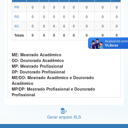
PR
0
0
0
0
0
0
0
0
Ministério da Ciência, Tecnologia, Inovações e Comunicações
RS
0
0
0
0
0
0
0
0
Ministério do Meio Ambiente
SC
0
0
0
0
0
0
0
0
Ministério do Turismo
Totais
0
0
0
0
0
0
0
0
Ministério do Desenvolvimento Regional
Controladoria-Geral da União
ME: Mestrado Acadêmico
DO: Doutorado Acadêmico
Ministério da Mulher, da Família e dos Direitos Humanos
MP: Mestrado Profissional
DP: Doutorado Profissional
Secretaria-Geral
ME/DO: Mestrado Acadêmico e Doutorado
Acadêmico
Secretaria de Governo
MP/DP: Mestrado Profissional e Doutorado
Profissional
Gabinete de Segurança Institucional
Advocacia-Geral da União
Gerar arquivo XLS
Banco Central do Brasil