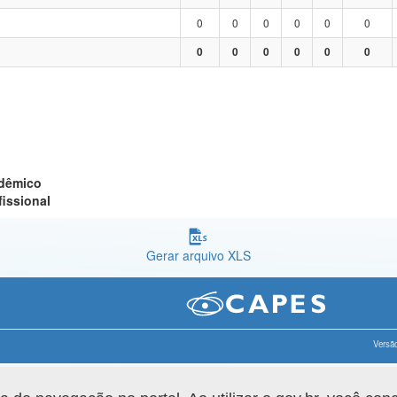
0
0
0
0
0
0
0
0
0
0
0
0
adêmico
fissional
Gerar arquivo XLS
Versão