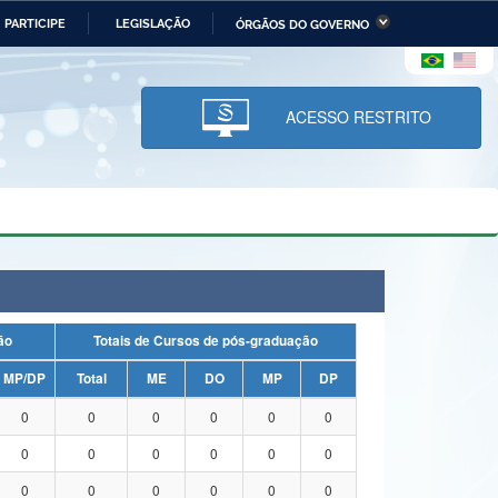
PARTICIPE
LEGISLAÇÃO
ÓRGÃOS DO GOVERNO
stério da Economia
Ministério da Infraestrutura
stério de Minas e Energia
Ministério da Ciência,
Tecnologia, Inovações e
ACESSO RESTRITO
Comunicações
tério da Mulher, da Família
Secretaria-Geral
s Direitos Humanos
lto
uação
Totais de Cursos de pós-graduação
MP/DP
Total
ME
DO
MP
DP
0
0
0
0
0
0
0
0
0
0
0
0
0
0
0
0
0
0