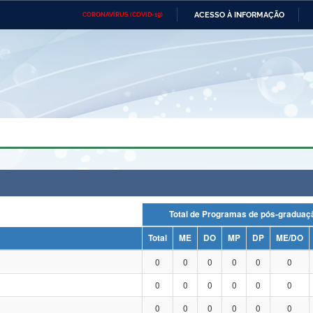
ACESSO À INFORMAÇÃO
CORONAVÍRUS (COVID-19)
Ministério da Defesa
Ministério das Relações
Mini
Exteriores
IR
PARA
O
CONTEÚDO
Ministério da Cidadania
Ministério da Saúde
Mini
Ministério do Desenvolvimento
Controladoria-Geral da União
Minis
Regional
e do
Advocacia-Geral da União
Banco Central do Brasil
Plana
Total de Programas de pós-grad
Total
ME
DO
MP
DP
ME/DO
0
0
0
0
0
0
0
0
0
0
0
0
0
0
0
0
0
0