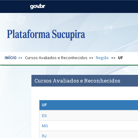
Casa Civil
Ministério da Justiça e
Segurança Pública
Ministério da Agricultura,
Ministério da Educação
Pecuária e Abastecimento
Ministério do Meio Ambiente
Ministério do Turismo
INÍCIO
Cursos Avaliados e Reconhecidos
Região
UF
Secretaria de Governo
Gabinete de Segurança
Institucional
Cursos Avaliados e Reconhecidos
UF
ES
MG
RJ