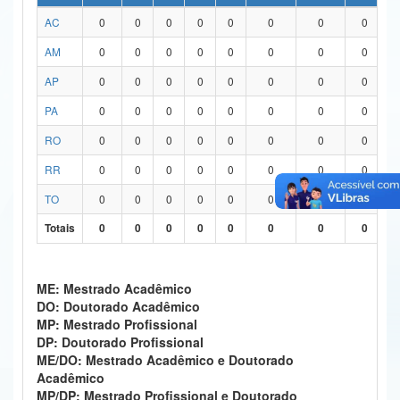
AC
0
0
0
0
0
0
0
0
Ministério da Ciência, Tecnologia, Inovações e Comunicações
AM
0
0
0
0
0
0
0
0
Ministério do Meio Ambiente
AP
0
0
0
0
0
0
0
0
Ministério do Turismo
PA
0
0
0
0
0
0
0
0
Ministério do Desenvolvimento Regional
RO
0
0
0
0
0
0
0
0
Controladoria-Geral da União
RR
0
0
0
0
0
0
0
0
TO
0
0
0
0
0
0
0
0
Ministério da Mulher, da Família e dos Direitos Humanos
Totais
0
0
0
0
0
0
0
0
Secretaria-Geral
Secretaria de Governo
ME: Mestrado Acadêmico
DO: Doutorado Acadêmico
Gabinete de Segurança Institucional
MP: Mestrado Profissional
DP: Doutorado Profissional
Advocacia-Geral da União
ME/DO: Mestrado Acadêmico e Doutorado
Acadêmico
Banco Central do Brasil
MP/DP: Mestrado Profissional e Doutorado