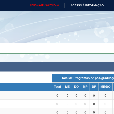
ACESSO À INFORMAÇÃO
CORONAVÍRUS (COVID-19)
Ministério da Defesa
Ministério das Relações
Mini
Exteriores
IR
PARA
O
CONTEÚDO
Ministério da Cidadania
Ministério da Saúde
Mini
Ministério do Desenvolvimento
Controladoria-Geral da União
Minis
Regional
e do
Advocacia-Geral da União
Banco Central do Brasil
Plana
Total de Programas de pós-grad
Total
ME
DO
MP
DP
ME/DO
0
0
0
0
0
0
0
0
0
0
0
0
0
0
0
0
0
0