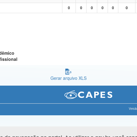
0
0
0
0
0
0
adêmico
fissional
Gerar arquivo XLS
Versão