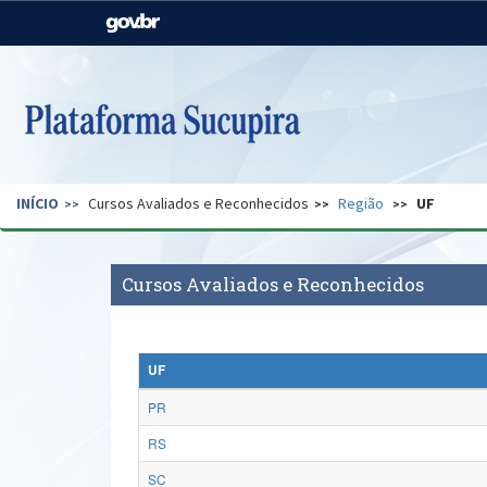
Casa Civil
Ministério da Justiça e
Segurança Pública
Ministério da Agricultura,
Ministério da Educação
Pecuária e Abastecimento
Ministério do Meio Ambiente
Ministério do Turismo
INÍCIO
Cursos Avaliados e Reconhecidos
Região
UF
Secretaria de Governo
Gabinete de Segurança
Institucional
Cursos Avaliados e Reconhecidos
UF
PR
RS
SC