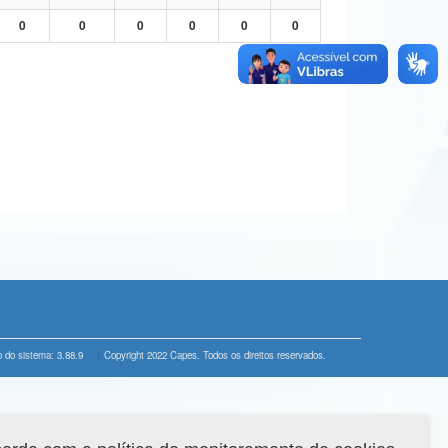
0
0
0
0
0
0
 do sistema: 3.88.9
Copyright 2022 Capes. Todos os direitos reservados.