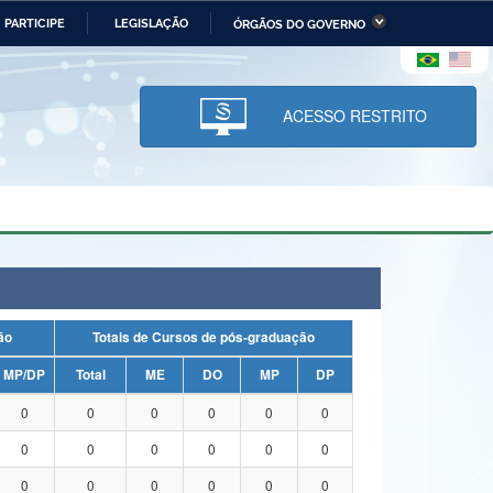
PARTICIPE
LEGISLAÇÃO
ÓRGÃOS DO GOVERNO
stério da Economia
Ministério da Infraestrutura
stério de Minas e Energia
Ministério da Ciência,
Tecnologia, Inovações e
ACESSO RESTRITO
Comunicações
tério da Mulher, da Família
Secretaria-Geral
s Direitos Humanos
lto
uação
Totais de Cursos de pós-graduação
MP/DP
Total
ME
DO
MP
DP
0
0
0
0
0
0
0
0
0
0
0
0
0
0
0
0
0
0