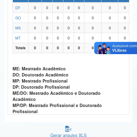
DF
0
0
0
0
0
0
0
0
Ministério da Ciência, Tecnologia, Inovações e Comunicações
GO
0
0
0
0
0
0
0
0
Ministério do Meio Ambiente
MS
0
0
0
0
0
0
0
0
Ministério do Turismo
MT
0
0
0
0
0
0
0
0
Ministério do Desenvolvimento Regional
Totais
0
0
0
0
0
0
0
0
Controladoria-Geral da União
ME: Mestrado Acadêmico
Ministério da Mulher, da Família e dos Direitos Humanos
DO: Doutorado Acadêmico
MP: Mestrado Profissional
Secretaria-Geral
DP: Doutorado Profissional
ME/DO: Mestrado Acadêmico e Doutorado
Secretaria de Governo
Acadêmico
MP/DP: Mestrado Profissional e Doutorado
Gabinete de Segurança Institucional
Profissional
Advocacia-Geral da União
Banco Central do Brasil
Gerar arquivo XLS