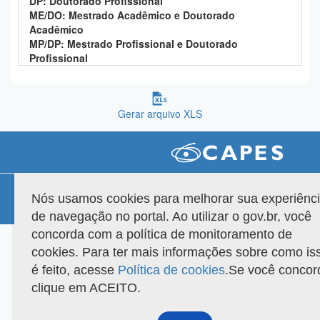
DP: Doutorado Profissional
Planalto
ME/DO: Mestrado Acadêmico e Doutorado
Acadêmico
MP/DP: Mestrado Profissional e Doutorado
Profissional
Gerar arquivo XLS
Compatibilidade
Nós usamos cookies para melhorar sua experiênc
Versão do sistema: 3.88.9
Copyright 2022 Capes. Todos os direitos reservados.
de navegação no portal. Ao utilizar o gov.br, você
concorda com a política de monitoramento de
cookies. Para ter mais informações sobre como is
é feito, acesse
Política de cookies
.Se você concor
clique em ACEITO.