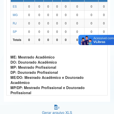
ES
0
0
0
0
0
0
0
0
Ministério da Ciência, Tecnologia, Inovações e Comunicações
MG
0
0
0
0
0
0
0
0
Ministério do Meio Ambiente
RJ
0
0
0
0
0
0
0
0
Ministério do Turismo
SP
0
0
0
0
0
0
0
0
Ministério do Desenvolvimento Regional
Totais
0
0
0
0
0
0
0
0
Controladoria-Geral da União
ME: Mestrado Acadêmico
Ministério da Mulher, da Família e dos Direitos Humanos
DO: Doutorado Acadêmico
MP: Mestrado Profissional
Secretaria-Geral
DP: Doutorado Profissional
ME/DO: Mestrado Acadêmico e Doutorado
Secretaria de Governo
Acadêmico
MP/DP: Mestrado Profissional e Doutorado
Gabinete de Segurança Institucional
Profissional
Advocacia-Geral da União
Banco Central do Brasil
Gerar arquivo XLS