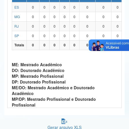
ES
0
0
0
0
0
0
0
0
Ministério da Ciência, Tecnologia, Inovações e Comunicações
MG
0
0
0
0
0
0
0
0
Ministério do Meio Ambiente
RJ
0
0
0
0
0
0
0
0
Ministério do Turismo
SP
0
0
0
0
0
0
0
0
Ministério do Desenvolvimento Regional
Totais
0
0
0
0
0
0
0
0
Controladoria-Geral da União
ME: Mestrado Acadêmico
Ministério da Mulher, da Família e dos Direitos Humanos
DO: Doutorado Acadêmico
MP: Mestrado Profissional
Secretaria-Geral
DP: Doutorado Profissional
ME/DO: Mestrado Acadêmico e Doutorado
Secretaria de Governo
Acadêmico
MP/DP: Mestrado Profissional e Doutorado
Gabinete de Segurança Institucional
Profissional
Advocacia-Geral da União
Banco Central do Brasil
Gerar arquivo XLS