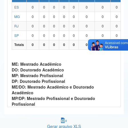
ES
0
0
0
0
0
0
0
0
Ministério da Ciência, Tecnologia, Inovações e Comunicações
MG
0
0
0
0
0
0
0
0
Ministério do Meio Ambiente
RJ
0
0
0
0
0
0
0
0
Ministério do Turismo
SP
0
0
0
0
0
0
0
0
Ministério do Desenvolvimento Regional
Totais
0
0
0
0
0
0
0
0
Controladoria-Geral da União
ME: Mestrado Acadêmico
Ministério da Mulher, da Família e dos Direitos Humanos
DO: Doutorado Acadêmico
MP: Mestrado Profissional
Secretaria-Geral
DP: Doutorado Profissional
ME/DO: Mestrado Acadêmico e Doutorado
Secretaria de Governo
Acadêmico
MP/DP: Mestrado Profissional e Doutorado
Gabinete de Segurança Institucional
Profissional
Advocacia-Geral da União
Banco Central do Brasil
Gerar arquivo XLS