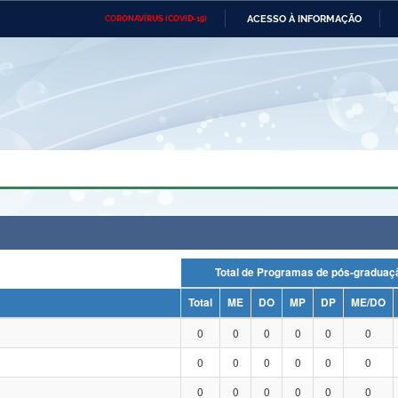
ACESSO À INFORMAÇÃO
CORONAVÍRUS (COVID-19)
Ministério da Defesa
Ministério das Relações
Mini
Exteriores
IR
PARA
O
CONTEÚDO
Ministério da Cidadania
Ministério da Saúde
Mini
Ministério do Desenvolvimento
Controladoria-Geral da União
Minis
Regional
e do
Advocacia-Geral da União
Banco Central do Brasil
Plana
Total de Programas de pós-grad
Total
ME
DO
MP
DP
ME/DO
0
0
0
0
0
0
0
0
0
0
0
0
0
0
0
0
0
0