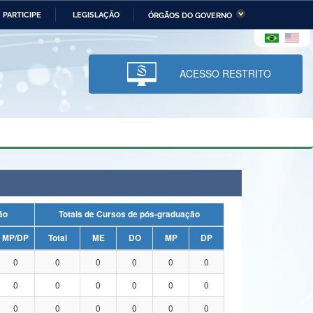
PARTICIPE
LEGISLAÇÃO
ÓRGÃOS DO GOVERNO
stério da Economia
Ministério da Infraestrutura
stério de Minas e Energia
Ministério da Ciência,
Tecnologia, Inovações e
ACESSO RESTRITO
Comunicações
tério da Mulher, da Família
Secretaria-Geral
s Direitos Humanos
lto
uação
Totais de Cursos de pós-graduação
MP/DP
Total
ME
DO
MP
DP
0
0
0
0
0
0
0
0
0
0
0
0
0
0
0
0
0
0