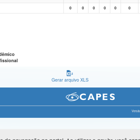
0
0
0
0
0
0
adêmico
fissional
Gerar arquivo XLS
Versão