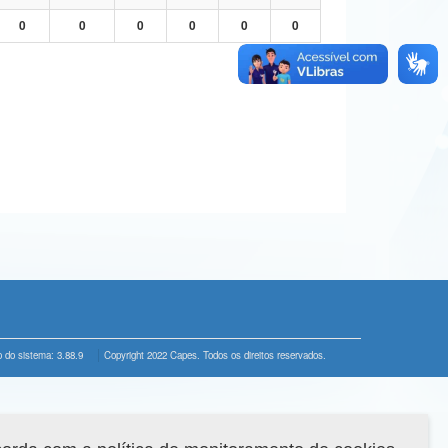
0
0
0
0
0
0
 do sistema: 3.88.9
Copyright 2022 Capes. Todos os direitos reservados.