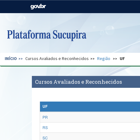
Casa Civil
Ministério da Justiça e
Segurança Pública
Ministério da Agricultura,
Ministério da Educação
Pecuária e Abastecimento
Ministério do Meio Ambiente
Ministério do Turismo
INÍCIO
Cursos Avaliados e Reconhecidos
Região
UF
Secretaria de Governo
Gabinete de Segurança
Institucional
Cursos Avaliados e Reconhecidos
UF
PR
RS
SC