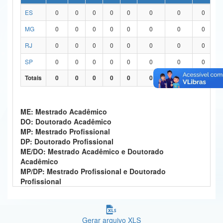
ES
0
0
0
0
0
0
0
0
Ministério da Ciência, Tecnologia, Inovações e Comunicações
MG
0
0
0
0
0
0
0
0
Ministério do Meio Ambiente
RJ
0
0
0
0
0
0
0
0
Ministério do Turismo
SP
0
0
0
0
0
0
0
0
Ministério do Desenvolvimento Regional
Totais
0
0
0
0
0
0
0
0
Controladoria-Geral da União
ME: Mestrado Acadêmico
Ministério da Mulher, da Família e dos Direitos Humanos
DO: Doutorado Acadêmico
MP: Mestrado Profissional
Secretaria-Geral
DP: Doutorado Profissional
ME/DO: Mestrado Acadêmico e Doutorado
Secretaria de Governo
Acadêmico
MP/DP: Mestrado Profissional e Doutorado
Gabinete de Segurança Institucional
Profissional
Advocacia-Geral da União
Banco Central do Brasil
Gerar arquivo XLS