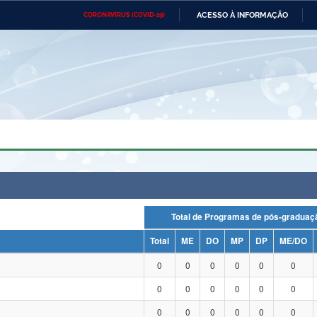
ACESSO À INFORMAÇÃO
CORONAVÍRUS (COVID-19)
Ministério da Defesa
Ministério das Relações
Mini
Exteriores
IR
PARA
O
CONTEÚDO
Ministério da Cidadania
Ministério da Saúde
Mini
Ministério do Desenvolvimento
Controladoria-Geral da União
Minis
Regional
e do
Advocacia-Geral da União
Banco Central do Brasil
Plana
Total de Programas de pós-grad
Total
ME
DO
MP
DP
ME/DO
0
0
0
0
0
0
0
0
0
0
0
0
0
0
0
0
0
0