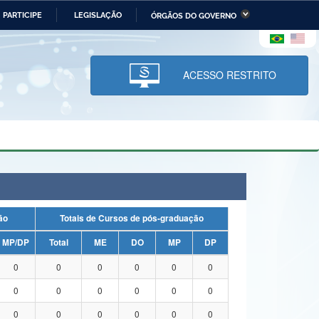
PARTICIPE
LEGISLAÇÃO
ÓRGÃOS DO GOVERNO
stério da Economia
Ministério da Infraestrutura
stério de Minas e Energia
Ministério da Ciência,
Tecnologia, Inovações e
ACESSO RESTRITO
Comunicações
tério da Mulher, da Família
Secretaria-Geral
s Direitos Humanos
lto
uação
Totais de Cursos de pós-graduação
MP/DP
Total
ME
DO
MP
DP
0
0
0
0
0
0
0
0
0
0
0
0
0
0
0
0
0
0