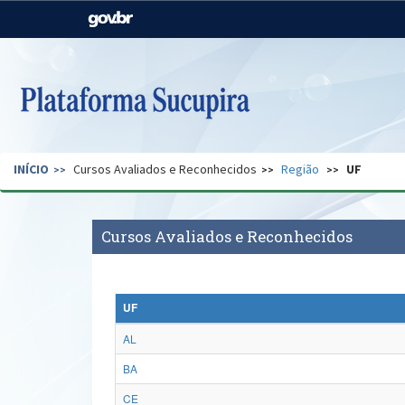
Casa Civil
Ministério da Justiça e
Segurança Pública
Ministério da Agricultura,
Ministério da Educação
Pecuária e Abastecimento
Ministério do Meio Ambiente
Ministério do Turismo
INÍCIO
Cursos Avaliados e Reconhecidos
Região
UF
Secretaria de Governo
Gabinete de Segurança
Institucional
Cursos Avaliados e Reconhecidos
UF
AL
BA
CE