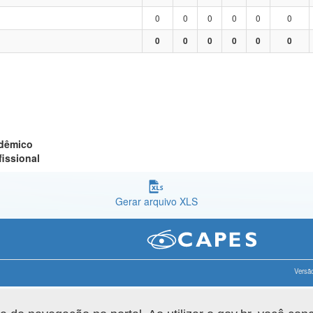
0
0
0
0
0
0
0
0
0
0
0
0
adêmico
fissional
Gerar arquivo XLS
Versão