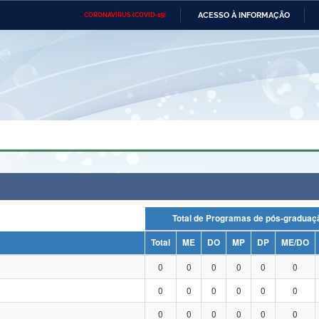
ACESSO À INFORMAÇÃO
CORONAVÍRUS (COVID-19)
Ministério da Defesa
Ministério das Relações
Mini
Exteriores
IR
PARA
O
CONTEÚDO
Ministério da Cidadania
Ministério da Saúde
Mini
Ministério do Desenvolvimento
Controladoria-Geral da União
Minis
Regional
e do
Advocacia-Geral da União
Banco Central do Brasil
Plana
Total de Programas de pós-grad
Total
ME
DO
MP
DP
ME/DO
0
0
0
0
0
0
0
0
0
0
0
0
0
0
0
0
0
0