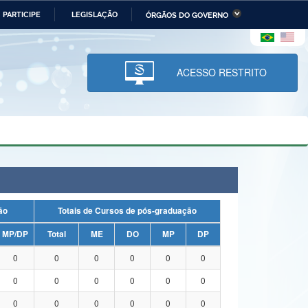
PARTICIPE
LEGISLAÇÃO
ÓRGÃOS DO GOVERNO
stério da Economia
Ministério da Infraestrutura
stério de Minas e Energia
Ministério da Ciência,
Tecnologia, Inovações e
ACESSO RESTRITO
Comunicações
tério da Mulher, da Família
Secretaria-Geral
s Direitos Humanos
lto
uação
Totais de Cursos de pós-graduação
MP/DP
Total
ME
DO
MP
DP
0
0
0
0
0
0
0
0
0
0
0
0
0
0
0
0
0
0