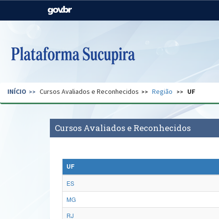
Casa Civil
Ministério da Justiça e
Segurança Pública
Ministério da Agricultura,
Ministério da Educação
Pecuária e Abastecimento
Ministério do Meio Ambiente
Ministério do Turismo
INÍCIO
Cursos Avaliados e Reconhecidos
Região
UF
Secretaria de Governo
Gabinete de Segurança
Institucional
Cursos Avaliados e Reconhecidos
UF
ES
MG
RJ