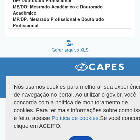
DP: Doutorado Profissional
Planalto
ME/DO: Mestrado Acadêmico e Doutorado
Acadêmico
MP/DP: Mestrado Profissional e Doutorado
Profissional
Gerar arquivo XLS
Compatibilidade
Nós usamos cookies para melhorar sua experiênc
Versão do sistema: 3.88.9
Copyright 2022 Capes. Todos os direitos reservados.
de navegação no portal. Ao utilizar o gov.br, você
concorda com a política de monitoramento de
cookies. Para ter mais informações sobre como is
é feito, acesse
Política de cookies
.Se você concor
clique em ACEITO.